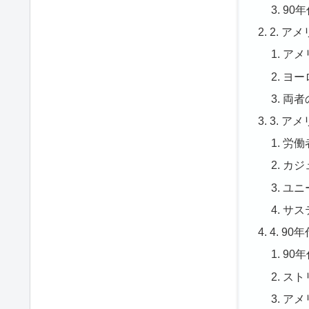
90
2. 
アメ
ヨー
両者
3. 
労働
カジ
ユニ
サス
4. 9
90
スト
アメ