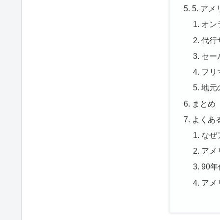
5. 
オン
代行
セー
フリ
地元
まとめ
よくあ
なぜ
アメ
90
アメ