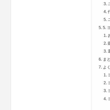
5
ま
よ