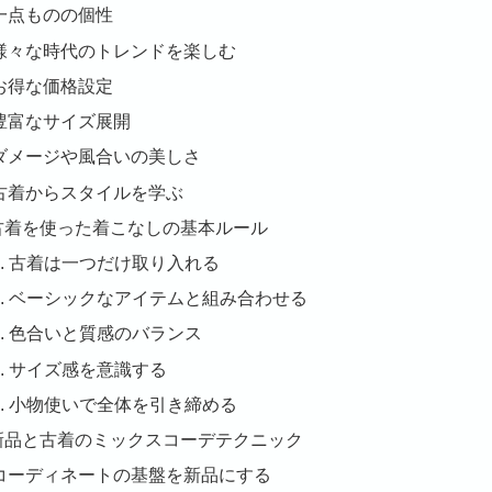
一点ものの個性
様々な時代のトレンドを楽しむ
お得な価格設定
豊富なサイズ展開
ダメージや風合いの美しさ
古着からスタイルを学ぶ
. 古着を使った着こなしの基本ルール
1. 古着は一つだけ取り入れる
2. ベーシックなアイテムと組み合わせる
3. 色合いと質感のバランス
4. サイズ感を意識する
5. 小物使いで全体を引き締める
. 新品と古着のミックスコーデテクニック
コーディネートの基盤を新品にする