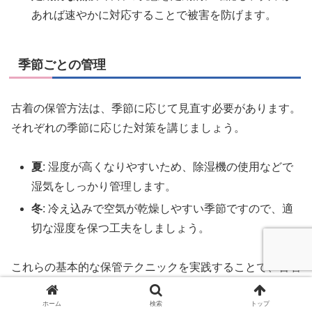
あれば速やかに対応することで被害を防げます。
季節ごとの管理
古着の保管方法は、季節に応じて見直す必要があります。
それぞれの季節に応じた対策を講じましょう。
夏
: 湿度が高くなりやすいため、除湿機の使用などで
湿気をしっかり管理します。
冬
: 冷え込みで空気が乾燥しやすい季節ですので、適
切な湿度を保つ工夫をしましょう。
これらの基本的な保管テクニックを実践することで、古着
の状態を良好に保ち、その魅力を長く楽しむことができま
ホーム
検索
トップ
す。愛情を込めた手入れをすることで、古着はその価値を