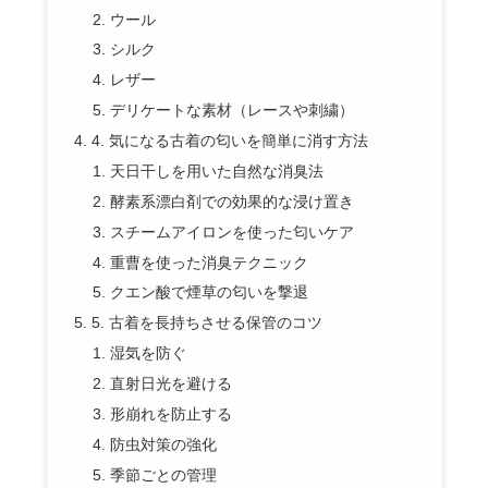
ウール
シルク
レザー
デリケートな素材（レースや刺繍）
4. 気になる古着の匂いを簡単に消す方法
天日干しを用いた自然な消臭法
酵素系漂白剤での効果的な浸け置き
スチームアイロンを使った匂いケア
重曹を使った消臭テクニック
クエン酸で煙草の匂いを撃退
5. 古着を長持ちさせる保管のコツ
湿気を防ぐ
直射日光を避ける
形崩れを防止する
防虫対策の強化
季節ごとの管理