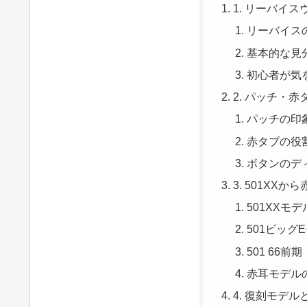
1. リーバイ
リーバイス
基本的な見
初心者が気
2. パッチ・
パッチの印
赤タブの役
ボタンのデ
3. 501XX
501XXモ
501ビッグ
501 66
赤耳モデル
4. 復刻モデ