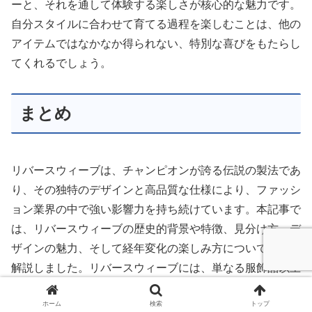
ーと、それを通して体験する楽しさが核心的な魅力です。
自分スタイルに合わせて育てる過程を楽しむことは、他の
アイテムではなかなか得られない、特別な喜びをもたらし
てくれるでしょう。
まとめ
リバースウィーブは、チャンピオンが誇る伝説の製法であ
り、その独特のデザインと高品質な仕様により、ファッシ
ョン業界の中で強い影響力を持ち続けています。本記事で
は、リバースウィーブの歴史的背景や特徴、見分け方、デ
ザインの魅力、そして経年変化の楽しみ方について詳しく
解説しました。リバースウィーブには、単なる服飾品以上
の価値が秘められており、着用者自身のライフスタイルや
ホーム
検索
トップ
ファッション感覚を表現できる特別なアイテムといえるで