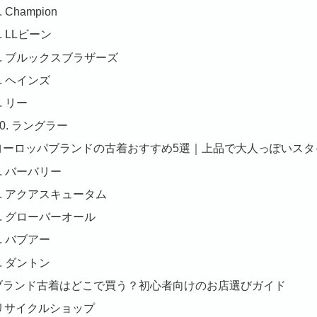
. Champion
6. LLビーン
7. ブルックスブラザーズ
8. ヘインズ
9. リー
10. ラングラー
. ヨーロッパブランドの古着おすすめ5選｜上品で大人っぽいス
1. バーバリー
2. アクアスキュータム
3. グローバーオール
4. バブアー
5. ダントン
. ブランド古着はどこで買う？初心者向けのお店選びガイド
リサイクルショップ