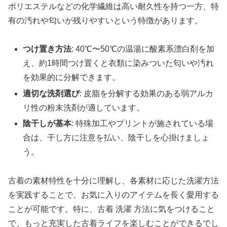
ポリエステルなどの化学繊維は高い耐久性を持つ一方、特
有の汚れや匂いが残りやすいという特徴があります。
つけ置き方法
: 40℃〜50℃の温湯に酸素系漂白剤を加
え、約1時間つけ置くと衣類に染みついた匂いや汚れ
を効果的に分解できます。
適切な洗剤選び
: 皮脂を分解する効果のある弱アルカ
リ性の粉末洗剤が適しています。
陰干しが基本
: 特殊加工やプリントが施されている場
合は、干し方に注意を払い、陰干しを心掛けましょ
う。
古着の素材特性を十分に理解し、各素材に応じた洗濯方法
を実践することで、お気に入りのアイテムを長く愛用する
ことが可能です。特に、
古着 洗濯 方法
に気をつけること
で、もっと充実した古着ライフを楽しむことができるでし