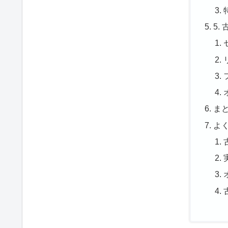
5
ま
よ