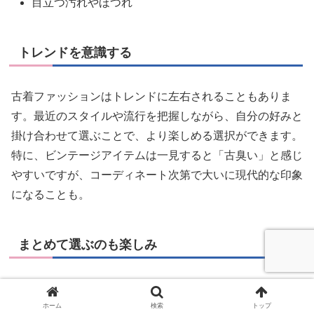
目立つ汚れやほつれ
トレンドを意識する
古着ファッションはトレンドに左右されることもありま
す。最近のスタイルや流行を把握しながら、自分の好みと
掛け合わせて選ぶことで、より楽しめる選択ができます。
特に、ビンテージアイテムは一見すると「古臭い」と感じ
やすいですが、コーディネート次第で大いに現代的な印象
になることも。
まとめて選ぶのも楽しみ
複数のアイテムを選ぶ際には、同じブランドからコーディ
ホーム
検索
トップ
ネートを考えると、全体のバランスが良くなります。ま