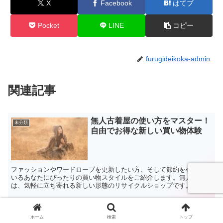
X
Facebook
はてブ
Pocket
LINE
コピー
furugideikoka-admin
関連記事
無人古着屋の使い方をマスター！
未分類
自由でお得な新しい買い物体験
ファッションやワードローブを更新したい方、そして節約を心がけて
いるあなたにぴったりの買い物スタイルをご紹介します。無人古着屋
は、気軽に立ち寄れる新しい形態のリサイクルショップです。プライ
バシーが確保され、時間やスタイルを選ばずに自由にお買い...
古着流行最新トレンドとは？
未分類
ホーム
検索
トップ
2024年のスタイルとコーディネ