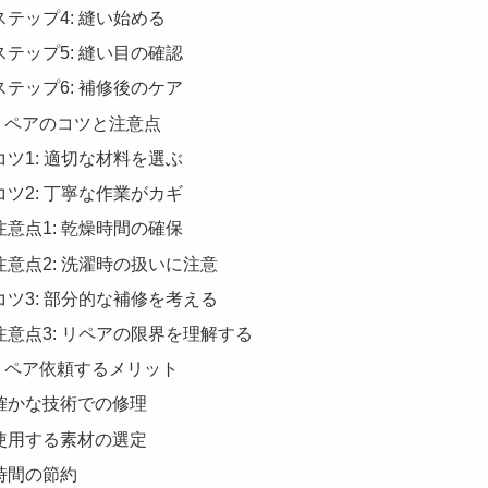
ステップ4: 縫い始める
ステップ5: 縫い目の確認
ステップ6: 補修後のケア
 リペアのコツと注意点
コツ1: 適切な材料を選ぶ
コツ2: 丁寧な作業がカギ
注意点1: 乾燥時間の確保
注意点2: 洗濯時の扱いに注意
コツ3: 部分的な補修を考える
注意点3: リペアの限界を理解する
 リペア依頼するメリット
確かな技術での修理
使用する素材の選定
時間の節約