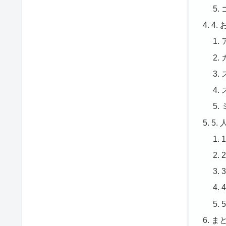
4.
5.
ま