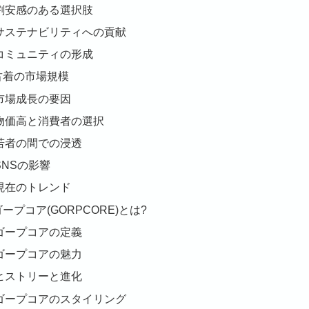
割安感のある選択肢
サステナビリティへの貢献
コミュニティの形成
 古着の市場規模
市場成長の要因
物価高と消費者の選択
若者の間での浸透
SNSの影響
現在のトレンド
 ゴープコア(GORPCORE)とは?
ゴープコアの定義
ゴープコアの魅力
ヒストリーと進化
ゴープコアのスタイリング