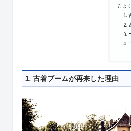
よ
1. 古着ブームが再来した理由