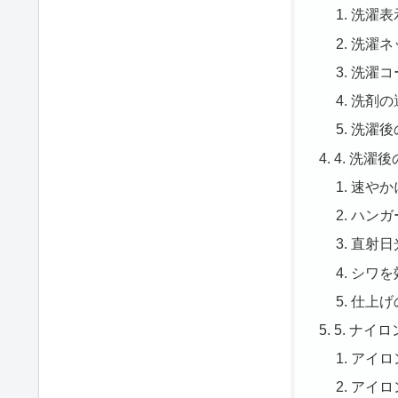
洗濯表
洗濯ネ
洗濯コ
洗剤の
洗濯後
4. 洗濯
速やか
ハンガ
直射日
シワを
仕上げ
5. ナ
アイロ
アイロ