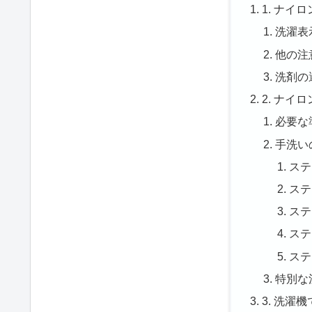
1. ナ
洗濯表
他の注
洗剤の
2. ナ
必要な
手洗い
ステ
ステ
ステ
ステ
ステ
特別な
3. 洗