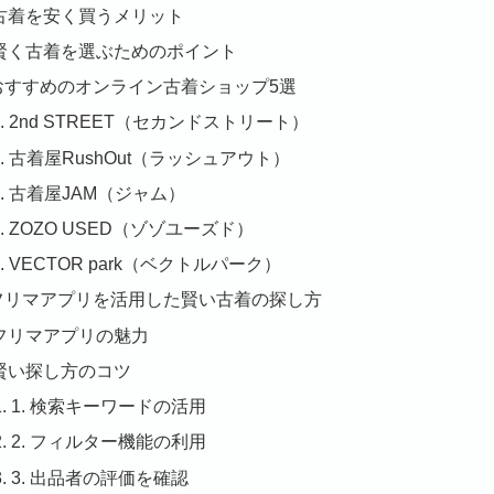
古着を安く買うメリット
賢く古着を選ぶためのポイント
 おすすめのオンライン古着ショップ5選
1. 2nd STREET（セカンドストリート）
2. 古着屋RushOut（ラッシュアウト）
3. 古着屋JAM（ジャム）
4. ZOZO USED（ゾゾユーズド）
5. VECTOR park（ベクトルパーク）
. フリマアプリを活用した賢い古着の探し方
フリマアプリの魅力
賢い探し方のコツ
1. 検索キーワードの活用
2. フィルター機能の利用
3. 出品者の評価を確認