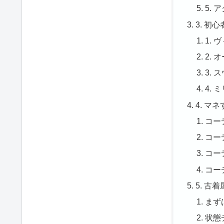
5.
3. 
1.
2.
3.
4.
4. マ
コー
コー
コー
コー
5. 
まず
状態