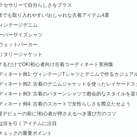
 アクセサリーで自分らしさをプラス
初心者でも取り入れやすい!おしゃれな古着アイテム4選
 ヴィンテージデニム
 オーバーサイズシャツ
 スウェットパーカー
 ミリタリージャケット
ネするだけでOK!初心者向け古着コーディネート実例集
ディネート例1: ヴィンテージTシャツとデニムで作るカジュア
ディネート例2: 古着のデニムジャケットを使ったレイヤードス
ディネート例3: 古着のパターンシャツで都会的なスタイルを楽
ディネート例4: 古着のスカートで女性らしさを際立たせよう
古着屋デビューの前に!初心者が押さえるべき選び方のコツ
は目を引くアイテムに注目
チェックの重要ポイント