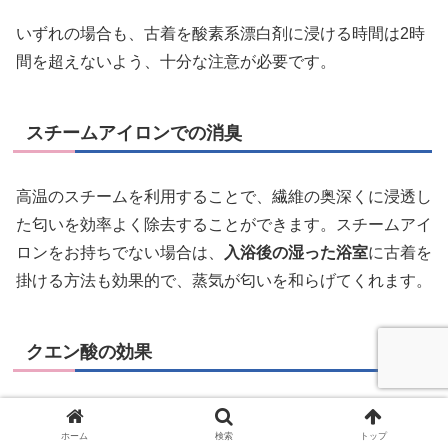
いずれの場合も、古着を酸素系漂白剤に浸ける時間は2時
間を超えないよう、十分な注意が必要です。
スチームアイロンでの消臭
高温のスチームを利用することで、繊維の奥深くに浸透し
た匂いを効率よく除去することができます。スチームアイ
ロンをお持ちでない場合は、
入浴後の湿った浴室
に古着を
掛ける方法も効果的で、蒸気が匂いを和らげてくれます。
クエン酸の効果
クエン酸は特にタバコの匂いに対して強い効果を発揮しま
ホーム
検索
トップ
す。洗濯時に少量のクエン酸を追加することで、簡単に消